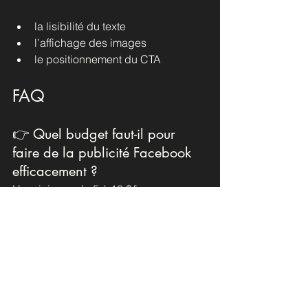
la lisibilité du texte
l’affichage des images
le positionnement du CTA
FAQ
👉 Quel budget faut-il pour 
faire de la publicité Facebook 
efficacement ?
Un minimum de 5 à 10 $/jour par 
audience testée est recommandé. Ce 
n’est pas le montant, mais 
l’optimisation qui compte.
👉 Est-ce que le pixel est 
encore utile avec iOS 14 ?