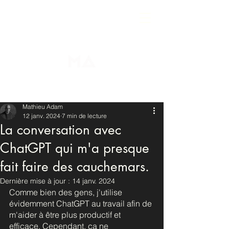
Mathieu Adam
12 janv. 2024
7 min de lecture
La conversation avec
ChatGPT qui m'a presque
fait faire des cauchemars.
Dernière mise à jour :
14 janv. 2024
Comme bien des gens, j'utilise 
évidemment ChatGPT au travail afin de 
m'aider à être plus productif et 
efficace. Cependant, ça ne 